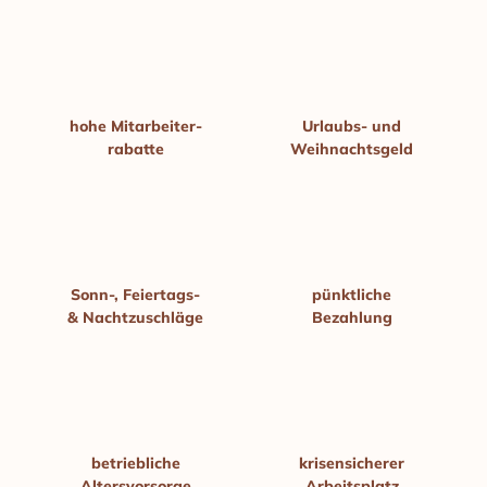
hohe Mitarbeiter­
Urlaubs- und
rabatte
Weihnachts­geld
Sonn-, Feiertags-
pünktliche
& Nacht­zuschläge
Bezahlung
betriebliche
krisen­sicherer
Alters­vorsorge
Arbeitsplatz