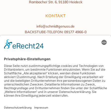
Rambacher Str. 6, 91180 Heideck
KONTAKT
info@schmidtgenuss.de
BACKSTUBE-TELEFON: 09177 4966-0
BÜROZEITEN
Mo.-Fr. 08:00 bis 16:00 Uhr
Samstag/Sonntag geschlossen
BLOG
PRESSE
GENIESSERKARTE
ENERGIEMANAGEMENT
SHOP.SCHMIDTGENUSS.DE