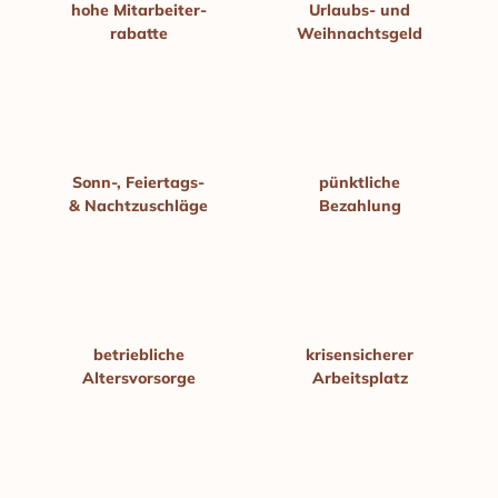
hohe Mitarbeiter­
Urlaubs- und
rabatte
Weihnachts­geld
Sonn-, Feiertags-
pünktliche
& Nacht­zuschläge
Bezahlung
betriebliche
krisen­sicherer
Alters­vorsorge
Arbeitsplatz