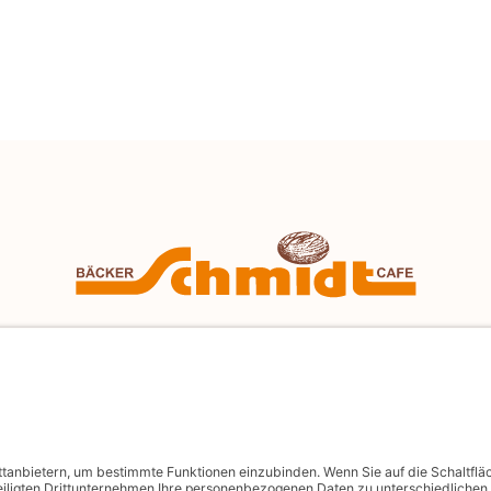
KONTAKT
info@schmidtgenuss.de
BACKSTUBE-TELEFON: 09177 4966-0