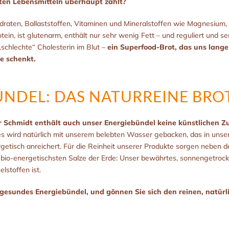
ten Lebensmitteln überhaupt zählt?
aten, Ballaststoffen, Vitaminen und Mineralstoffen wie Magnesium, Ph
tein, ist glutenarm, enthält nur sehr wenig Fett – und reguliert und 
schlechte“ Cholesterin im Blut –
ein Superfood-Brot, das uns lang
e schenkt.
ÜNDEL: DAS NATURREINE BRO
 Schmidt enthält auch unser Energiebündel keine künstlichen Z
s wird natürlich mit unserem belebten Wasser gebacken, das in uns
nergetisch anreichert. Für die Reinheit unserer Produkte sorgen nebe
 bio-energetischsten Salze der Erde: Unser bewährtes, sonnengetrock
elstoffen ist.
 gesundes Energiebündel, und gönnen Sie sich den reinen, natürl