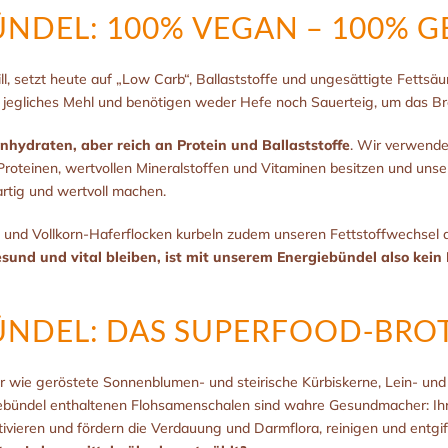
ÜNDEL: 100% VEGAN – 100%
will, setzt heute auf „Low Carb“, Ballaststoffe und ungesättigte Fettsäu
 jegliches Mehl und benötigen weder Hefe noch Sauerteig, um das Bro
nhydraten, aber reich an Protein und Ballaststoffe
. Wir verwende
Proteinen, wertvollen Mineralstoffen und Vitaminen besitzen und uns
rtig und wertvoll machen.
und Vollkorn-Haferflocken kurbeln zudem unseren Fettstoffwechsel a
und und vital bleiben, ist mit unserem Energiebündel also kein
ÜNDEL: DAS SUPERFOOD-BRO
r wie geröstete Sonnenblumen- und steirische Kürbiskerne, Lein- u
iebündel enthaltenen Flohsamenschalen sind wahre Gesundmacher: Ihre
tivieren und fördern die Verdauung und Darmflora, reinigen und entgif