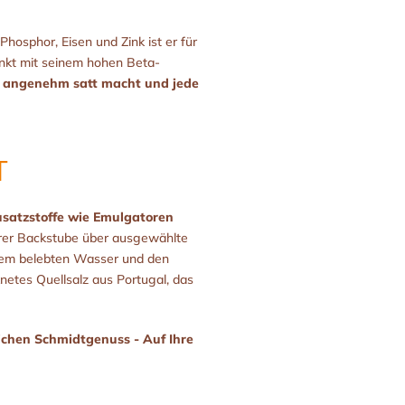
osphor, Eisen und Zink ist er für
senkt mit seinem hohen Beta-
e angenehm satt macht und jede
T
usatzstoffe wie Emulgatoren
erer Backstube über ausgewählte
n dem belebten Wasser und den
netes Quellsalz aus Portugal, das
ichen Schmidtgenuss - Auf Ihre