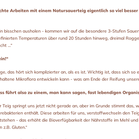
hte Arbeiten mit einem Natursauerteig eigentlich so viel besse
in bisschen ausholen - kommen wir auf die besondere 3-Stufen Sauert
efinierten Temperaturen über rund 20 Stunden hinweg, dreimal Rogg
scht …“
in!“
e, das hört sich komplizierter an, als es ist. Wichtig ist, dass sich so 
haltene Mikroflora entwickeln kann - was am Ende der Reifung unsere
ss führt also zu einem, man kann sagen, fast lebendigen Organ
 Teig springt uns jetzt nicht gerade an, aber im Grunde stimmt das, we
ebakterien enthält. Diese arbeiten für uns, verstoffwechseln den Teig
stehen - das erhöht die Bioverfügbarkeit der Nährstoffe im Mehl und 
n z.B. Gluten.“