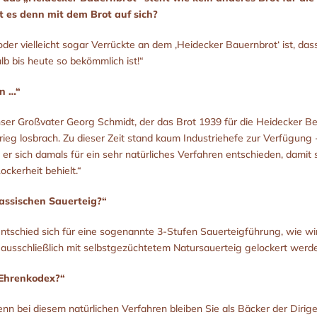
 es denn mit dem Brot auf sich?
er vielleicht sogar Verrückte an dem ‚Heidecker Bauernbrot‘ ist, dass
lb bis heute so bekömmlich ist!“
n …“
ser Großvater Georg Schmidt, der das Brot 1939 für die Heidecker Bev
rieg losbrach. Zu dieser Zeit stand kaum Industriehefe zur Verfügung
t er sich damals für ein sehr natürliches Verfahren entschieden, damit 
ckerheit behielt.“
lassischen Sauerteig?“
ntschied sich für eine sogenannte 3-Stufen Sauerteigführung, wie wi
 ausschließlich mit selbstgezüchtetem Natursauerteig gelockert werden
 Ehrenkodex?“
denn bei diesem natürlichen Verfahren bleiben Sie als Bäcker der Dir