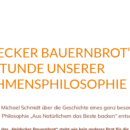
DECKER BAUERNBROT‘
TUNDE UNSERER
MENS­PHILOSOPHIE
 Michael Schmidt über die Geschichte eines ganz bes
Philosophie „Aus Natürlichem das Beste backen“ ents
das „Heidecker Bauernbrot“ steht wie kein anderes Brot für die 