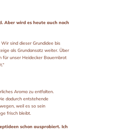
d. Aber wird es heute auch noch
Wir sind dieser Grundidee bis
teige als Grundansatz weiter. Über
n für unser Heidecker Bauernbrot
t.“
rliches Aroma zu entfalten.
Die dadurch entstehende
swegen, weil es so sein
 frisch bleibt.
eptideen schon ausprobiert. Ich