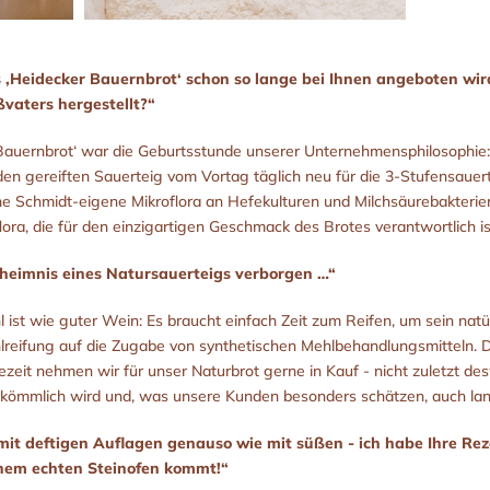
‚Heidecker Bauernbrot‘ schon so lange bei Ihnen angeboten wir
ßvaters hergestellt?“
Bauernbrot‘ war die Geburtsstunde unserer Unternehmensphilosophie: 
en gereiften Sauerteig vom Vortag täglich neu für die 3-Stufensauer
ine Schmidt-eigene Mikroflora an Hefekulturen und Milchsäurebakterie
ora, die für den einzigartigen Geschmack des Brotes verantwortlich is
eheimnis eines Natursauerteigs verborgen …“
 ist wie guter Wein: Es braucht einfach Zeit zum Reifen, um sein natü
hlreifung auf die Zugabe von synthetischen Mehlbehandlungsmitteln. 
ezeit nehmen wir für unser Naturbrot gerne in Kauf - nicht zuletzt de
ekömmlich wird und, was unsere Kunden besonders schätzen, auch lange
 mit deftigen Auflagen genauso wie mit süßen - ich habe Ihre Rez
inem echten Steinofen kommt!“