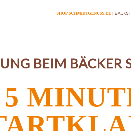
| BACKST
SHOP.SCHMIDTGENUSS.DE
DUNG BEIM
BÄCKER 
 5 MINU
TARTKLA