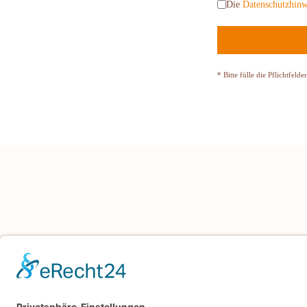
Die
Datenschutzhinw
* Bitte fülle die Pflichtfelder
ANSCHRIFT
Bäckerei Schmidt KG
Rambacher Str. 6, 91180 Heideck