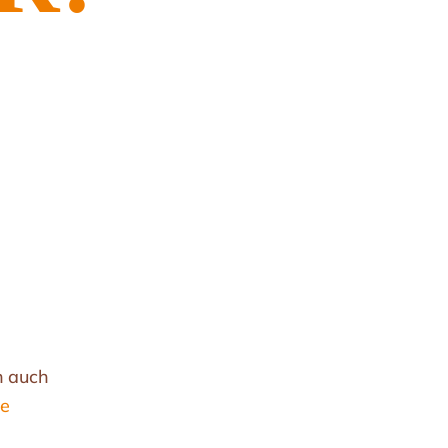
h auch
de