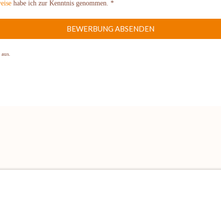
eise
habe ich zur Kenntnis genommen. *
BEWERBUNG ABSENDEN
 aus.
KONTAKT
info@schmidtgenuss.de
BACKSTUBE-TELEFON: 09177 4966-0