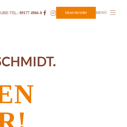
UBE-TEL.:
09177 4966-0
MENÜ
TRAUMJOBS
SCHMIDT.
TEN
R!