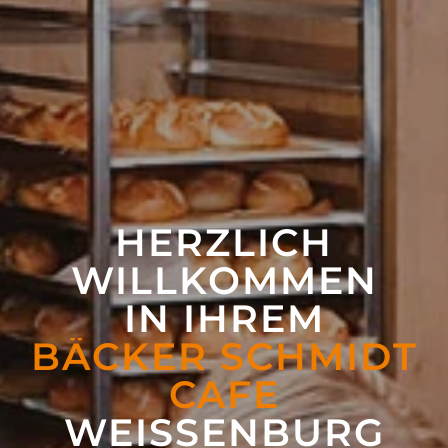
HERZLICH
WILLKOMMEN
IN IHREM
BÄCKER SCHMIDT
CAFE
WEISSEN­BURG (